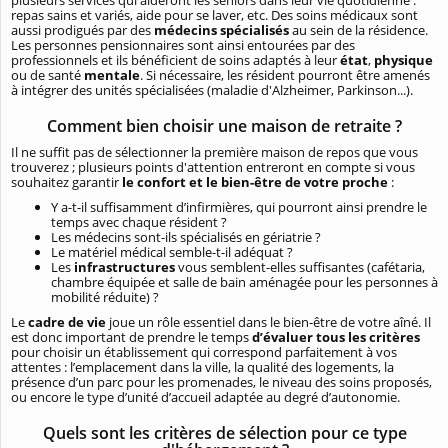
repas sains et variés, aide pour se laver, etc. Des soins médicaux sont
aussi prodigués par des
médecins spécialisés
au sein de la résidence.
Les personnes pensionnaires sont ainsi entourées par des
professionnels et ils bénéficient de soins adaptés à leur
état
,
physique
ou de santé
mentale
. Si nécessaire, les résident pourront être amenés
à intégrer des unités spécialisées (maladie d'Alzheimer, Parkinson...).
Comment bien choisir une maison de retraite ?
Il ne suffit pas de sélectionner la première maison de repos que vous
trouverez ; plusieurs points d'attention entreront en compte si vous
souhaitez garantir
le confort et le bien-être de votre proche
:
Y a-t-il suffisamment d’infirmières, qui pourront ainsi prendre le
temps avec chaque résident ?
Les médecins sont-ils spécialisés en gériatrie ?
Le matériel médical semble-t-il adéquat ?
Les
infrastructures
vous semblent-elles suffisantes (cafétaria,
chambre équipée et salle de bain aménagée pour les personnes à
mobilité réduite) ?
Le
cadre de vie
joue un rôle essentiel dans le bien-être de votre aîné. Il
est donc important de prendre le temps
d’évaluer tous les critères
pour choisir un établissement qui correspond parfaitement à vos
attentes : l’emplacement dans la ville, la qualité des logements, la
présence d’un parc pour les promenades, le niveau des soins proposés,
ou encore le type d’unité d’accueil adaptée au degré d’autonomie.
Quels sont les critères de sélection pour ce type