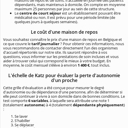
maisons de repos et de soins. Il accueille en journée des patients
dépendants, mais maintenus à domicile. On compte en moyenne
maximum 25 personnes par jour au sein de cette structure.
Le
centre de court séjour
est un établissement pouvant être
médicalisé ou non. Il est prévu pour une période limitée (de
quelques jours à quelques semaines).
Le coût d'une maison de repos
Vous souhaitez connaître le prix d'une maison de repos en Belgique et
ce que couvre le
tarif journalier
? Pour obtenir ces informations, nous
vous recommandons de contacter directement l’un des organismes
d'accueil répertoriés sur notre site. Ils sauront répondre à vos
questions, vous informer sur les prestations de soin incluses et vous
aider à trouver celui qui correspond le mieux à votre budget. En
moyenne, le coût mensuel s’élève à environ
1 400 €
, tout inclus.
L'échelle de Katz pour évaluer la perte d'autonomie
d'un proche
Cette grille d'évaluation a été conçue pour mesurer le degré
d'autonomie ou de dépendance d'une personne, afin de déterminer si
elle peut continuer à vivre à son domicile dans de bonnes conditions. Le
test comporte
6 variables
, à laquelle sera attribuée une note 1
(totalement
autonome
) à 4 (totalement
dépendante physiquement
)
:
Se laver
S'habiller
Se déplacer