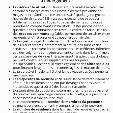
d'hébergement ?
Le cadre et la situation
: le résident préfère-t-il se retrouver
entouré d'espaces verts ? A-t-il besoin d'être à proximité de
magasins ? La famille a-t-elle un accès aisé (parking, éloignement,
heures de visite, etc.) ? Il n'est pas nécessaire de se couper
totalement de ses habitudes, tous ces éléments sont alors à
prendre en compte avant l'installation. Rester proche de son
quartier, de ses connaissances reste un critère de taille. De plus,
des
espaces communs
agréables permettent de socialiser entre
résidents et d’instaurer une atmosphère conviviale.
Le
budget
: il s'agit d'un élément fluctuant qui varie en fonction
de plusieurs critères, notamment la nature des soins et des
services que reçoivent les pensionnaires. Les médecins, infirmiers
et aides-soignants sont généralement compris dans le tarif, mais
certains services de kinésithérapie, ergothérapie ou psychologie
peuvent constituer des suppléments pas toujours
indispensables. Sachez qu’il existe également des
aides sociales
pour financer le séjour des personnes âgées en maison de repos.
La propreté et l'hygiène, l'état et la nouveauté des équipements
médicaux, etc.
Les
dispositifs de sécurité
et de surveillance de l'établissement
afin que les résidents ne soient pas dérangés par des visiteurs
inattendus et que la sûreté des lieux soit assurée.
L’organisation du quotidien, notamment les horaires du lever et
du coucher ainsi que l’organisation de la toilette, si la personne
âgée a besoin d’aide pour se laver.
Le comportement et le nombre de
membres du personnel
,
soignant ou d'encadrement, y compris la nuit et le weekend
Le
nombre de résidents
dans la maison de repos et la capacité
maximale qu’elle peut accueillir en son sein.